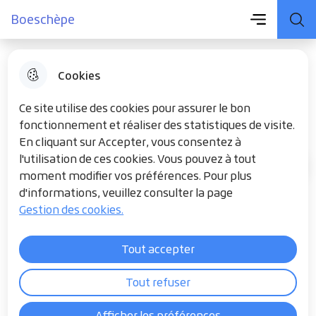
Menu principal
Aller
Aller au
Consulter
Boeschèpe
Menu
Aller à la
Boeschèpe
au
contenu
le plan du
recherche
menu
principal
site
Cookies
Salles privées
Ce site utilise des cookies pour assurer le bon
fonctionnement et réaliser des statistiques de visite.
En cliquant sur Accepter, vous consentez à
l'utilisation de ces cookies. Vous pouvez à tout
MON QUOTIDIEN
Accueil
moment modifier vos préférences. Pour plus
d'informations, veuillez consulter la page
salles privées
Gestion des cookies.
Tout accepter
Tout refuser
Afficher les préférences