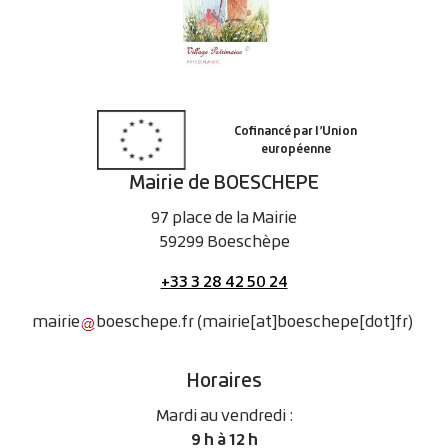
Mairie de BOESCHEPE
97 place de la Mairie
59299 Boeschèpe
+33 3 28 42 50 24
mairie
boeschepe
.
fr
(mairie[at]boeschepe[dot]fr)
Horaires
Mardi au vendredi :
9 h à 12 h