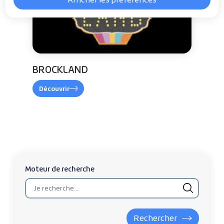
BROCKLAND
Découvrir
BROCKLAND
Fin du carousel
Moteur de recherche