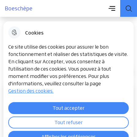
Menu principal
Aller
Aller au
Consulter
Boeschèpe
Menu
Aller à la
Boeschèpe
au
contenu
le plan du
recherche
menu
principal
site
Cookies
DÉMARCHES
Ce site utilise des cookies pour assurer le bon
fonctionnement et réaliser des statistiques de visite.
En cliquant sur Accepter, vous consentez à
l'utilisation de ces cookies. Vous pouvez à tout
MON QUOTIDIEN
Accueil
moment modifier vos préférences. Pour plus
d'informations, veuillez consulter la page
Gestion des cookies.
Tout accepter
Tout refuser
Afficher les préférences