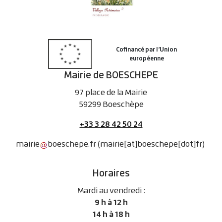
Mairie de BOESCHEPE
97 place de la Mairie
59299 Boeschèpe
+33 3 28 42 50 24
mairie
boeschepe
.
fr
(mairie[at]boeschepe[dot]fr)
Horaires
Mardi au vendredi :
9 h à 12 h
14 h à 18 h