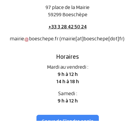
97 place de la Mairie
59299 Boeschèpe
+33 3 28 42 50 24
mairie
boeschepe
.
fr
(mairie[at]boeschepe[dot]fr)
Horaires
Mardi au vendredi :
9 h à 12 h
14 h à 18 h
Samedi :
9 h à 12 h
Coeur de Flandre agglo