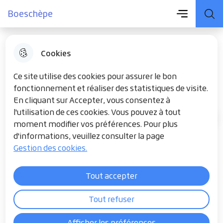
Menu principal
Aller
Aller au
Consulter
Boeschèpe
Menu
Aller à la
Boeschèpe
au
contenu
le plan du
recherche
menu
principal
site
Cookies
MENU RESTAURANT SCOLAIRE
Ce site utilise des cookies pour assurer le bon
fonctionnement et réaliser des statistiques de visite.
En cliquant sur Accepter, vous consentez à
l'utilisation de ces cookies. Vous pouvez à tout
MENU RESTAURANT
Accueil
moment modifier vos préférences. Pour plus
SCOLAIRE
d'informations, veuillez consulter la page
Menu septembre
Gestion des cookies.
menu_septembre.pdf
Tout accepter
Tout refuser
Afficher les préférences